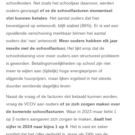
schoolkosten. Net zoals het schooljaar daarvoor, werden
ouders gevraagd
of ze de schoolfacturen momenteel
vlot kunnen betalen
. Het aantal ouders dat hier
bevestigend op antwoordt, blijft stabiel (86%). Er is wel een
opvallende verschuiving merkbaar binnen het aantal
ouders dat ‘nee’ antwoordt.
Meer ouders hebben elk jaar
moeite met de schoolfactuur.
Het lijkt erop dat de
schoolrekening voor meer ouders een structureel probleem
is geworden. Betalingsmoeilijkheden op school zijn niet
meer te wijten aan (tijdelijk) hoge energieprijzen of
stijgende huurprijzen, maar lijken ingebed in het steeds
duurder wordende dagelijks leven.
Naast de vraag of de facturen vlot betaald kunnen worden,
vroeg de VCOV aan ouders
of ze zich zorgen maken over
de komende schoolfacturen
. Waar in 2023 maar liefst 1
op 3 ouders aangaven zich zorgen te maken,
daalt het
cijfer in 2024 naar bijna 1 op 4
. Het is vast en zeker
positief dat het cijfer gedaald is, maar als 24% van de