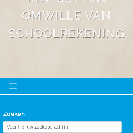
OMWILLE VAN
SCHOOLREKENING
Zoeken