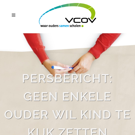
PERSBERICHT:
GEEN ENKELE
OUDER WIL KIND TE
KIJK ZETTEN