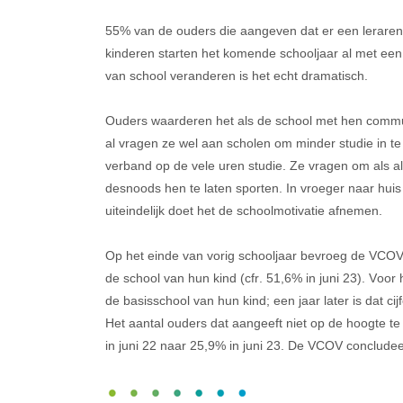
55% van de ouders die aangeven dat er een lerarent
kinderen starten het komende schooljaar 
al 
met een 
van school veranderen is het echt dramatisch. 
Ouders waarderen het als de school met hen commu
al vragen ze wel aan scholen om minder studie in te
verband op de vele uren studie. Ze vragen om als alte
desnoods hen te laten sporten. In vroeger naar huis
uiteindelijk doet het de schoolmotivatie afnemen.
Op het einde van vorig schooljaar bevroeg de 
VCOV
de school van hun kind (
cfr
. 51,6% in juni 23). Voor 
de basisschool van hun kind; een jaar later is dat ci
Het aantal ouders dat aangeeft niet op de hoogte te 
in juni 22 naar 25,9% in juni 23. De VCOV concludeer