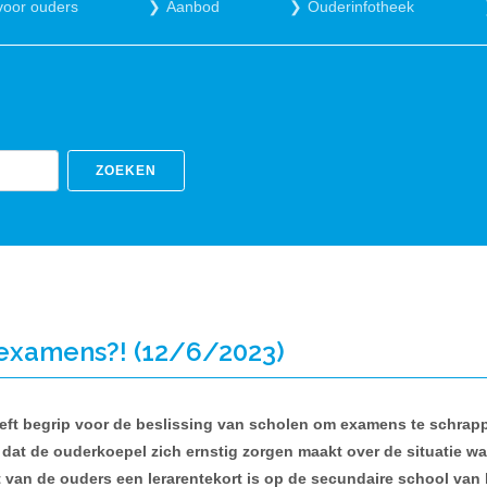
voor ouders
Aanbod
Ouderinfotheek
ZOEKEN
 examens?! (12/6/2023)
eeft begrip voor de beslissing van scholen om examens te schrap
at de ouderkoepel zich ernstig zorgen maakt over de situatie waar
ft van de ouders een lerarentekort is op de secundaire school van