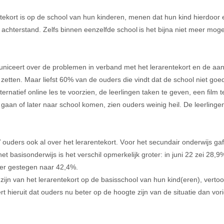
ekort is op de school van hun kinderen, menen dat hun kind hierdoor 
achterstand. Zelfs binnen eenzelfde school is het bijna niet meer moge
niceert over de problemen 
in verband met het lerarentekort 
en de aan
 zetten. Maar liefst 60% van de ouders die vindt dat de school niet go
rnatief online les te voorzien, de leerlingen taken te geven, een film 
 gaan of later naar school komen
,
 zien ouders weinig heil. De leerlinge
 ouders
 ook al over het lerarentekort. Voor het secundair onderwijs g
het basisonderwijs is het verschil opmerkelijk groter: in juni 22 zei 28,
jfer gestegen naar 42,4%. 
zijn
 van het lerarentekort op de basisschool van hun kind(eren)
, verto
t hieruit dat ouders 
nu 
beter op de hoogte zijn van de situatie
 dan vor