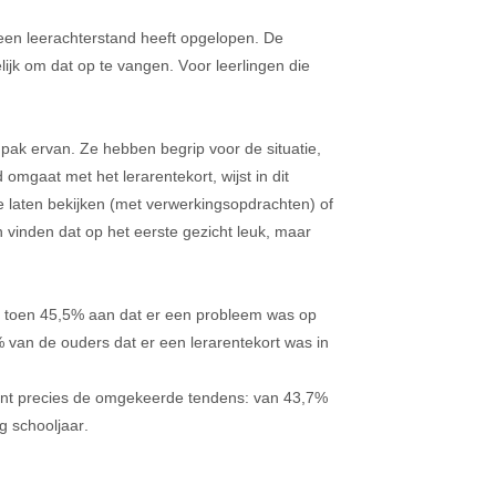
een leerachterstand heeft opgelopen. De 
lijk om dat op te vangen
. V
oor leerlingen die 
pak ervan. Ze hebben begrip voor de situatie, 
ed omgaat met het lerarentekort
, 
wijst in dit 
te laten bekijken (met verwerkingsopdrachten) of 
n vinden dat op het eerste 
ge
zicht leuk, maar 
af toen 45,5% aan dat er een probleem was op 
9% van de ouders dat er een lerarentekort was in 
ont precies de omgekeerde tendens: van 43,7% 
ig schooljaar
.