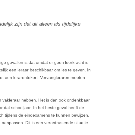
jk zijn dat dit alleen als tijdelijke
e gevallen is dat omdat er geen leerkracht is
lijk een leraar beschikbaar om les te geven. In
et een lerarentekort. Vervangleraren moeten
en vakleraar hebben. Het is dan ook ondenkbaar 
dat schooljaar. In het beste geval heeft de 
ch tijdens de eindexamens te kunnen bewijzen, 
zijn dan de pineut. We zijn in een situatie terecht gekomen waarin een school haar evaluatiebeleid op het moment zelf moet aanpassen. Dit is een verontrustende situatie. 