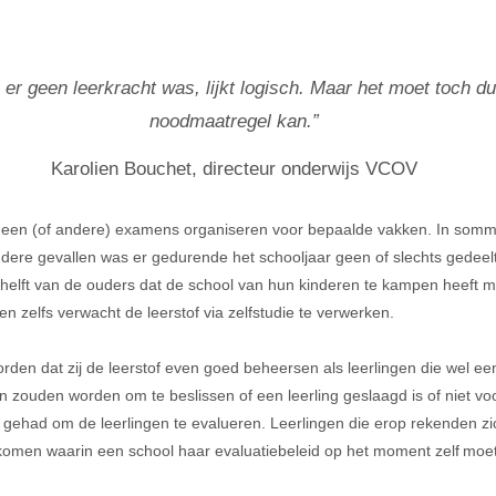
geen leerkracht was, lijkt logisch. Maar het moet toch duideli
noodmaatregel kan.”
Karolien Bouchet, directeur onderwijs VCOV
 geen
(of andere)
examen
s
organiseren voor bepaalde vakken. In sommig
dere gevallen was er gedurende het schooljaar geen of slechts gedeelte
elft van de ouders dat de school van hun kinderen te kampen heeft m
 zelfs verwacht de leerstof via zelfstudie te verwerken.
orden dat zij de leerstof even goed beheersen als leerlingen die wel e
ouden worden om te beslissen of een leerling geslaagd is of niet voor 
d gehad om de leerlingen te evalueren. Leerlingen die erop rekenden zi