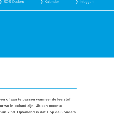
SOS Ouders
Kalender
Inloggen
pen of aan te passen wanneer de leerstof
 we in beland zijn. Uit een recente
 hun kind. Opvallend is dat 1 op de 3 ouders