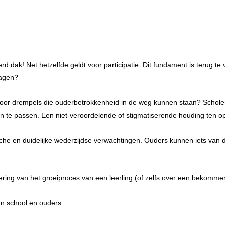
dak! Net hetzelfde geldt voor participatie. Dit fundament is terug te 
ragen?
voor drempels die ouderbetrokkenheid in de weg kunnen staan? Schol
 aan te passen. Een niet-veroordelende of stigmatiserende houding ten 
tische en duidelijke wederzijdse verwachtingen. Ouders kunnen iets va
ering van het groeiproces van een leerling (of zelfs over een bekomm
an school en ouders.