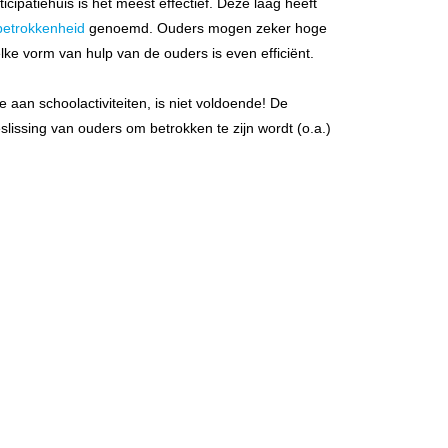
cipatiehuis is het meest effectief. Deze laag heeft
betrokkenheid
genoemd. Ouders mogen zeker hoge
elke vorm van hulp van de ouders is even efficiënt.
 aan schoolactiviteiten, is niet voldoende! De
slissing van ouders om betrokken te zijn wordt (o.a.)