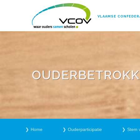
VLAAMSE CONFEDER
OUDERBETROKKE
Home
Ouderparticipatie
Stem 