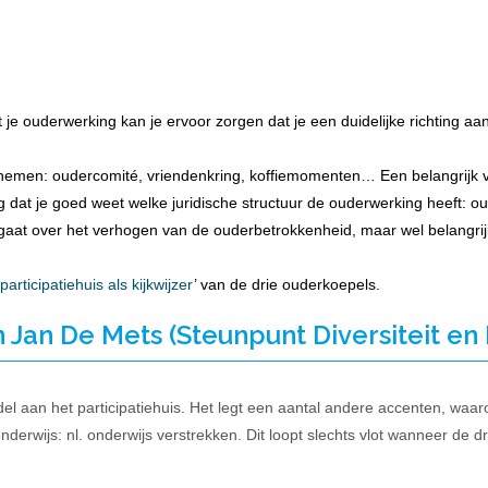
je ouderwerking kan je ervoor zorgen dat je een duidelijke richting aan
nnemen: oudercomité, vriendenkring, koffiemomenten… Een belangrijk ve
dat je goed weet welke juridische structuur de ouderwerking heeft: oude
 gaat over het verhogen van de ouderbetrokkenheid, maar wel belangrij
rticipatiehuis als kijkwijzer
’ van de drie ouderkoepels.
Jan De Mets (Steunpunt Diversiteit en
l aan het participatiehuis. Het legt een aantal andere accenten, waar
derwijs: nl. onderwijs verstrekken. Dit loopt slechts vlot wanneer de dr