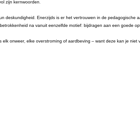
vol zijn kernwoorden.
n deskundigheid. Enerzijds is er het vertrouwen in de pedagogische aa
erbetrokkenheid na vanuit eenzelfde motief: bijdragen aan een goede o
is elk onweer, elke overstroming of aardbeving – want deze kan je nie