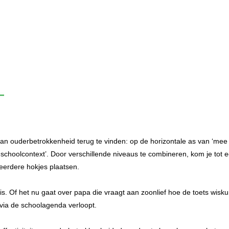
 van ouderbetrokkenheid terug te vinden: op de horizontale as van ‘mee l
ere schoolcontext’. Door verschillende niveaus te combineren, kom je tot e
meerdere hokjes plaatsen.
l is. Of het nu gaat over papa die vraagt aan zoonlief hoe de toets wis
ia de schoolagenda verloopt.