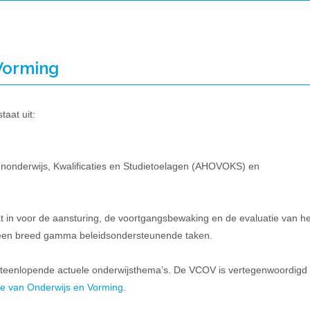
 Vorming
aat uit:
nonderwijs, Kwalificaties en Studietoelagen (AHOVOKS) en
t in voor de aansturing, de voortgangsbewaking en de evaluatie van h
 een breed gamma beleidsondersteunende taken.
iteenlopende actuele onderwijsthema’s. De VCOV is vertegenwoordigd
ie van Onderwijs en Vorming
.