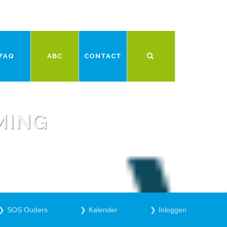
FAQ
ABC
CONTACT
MING
SOS Ouders
Kalender
Inloggen