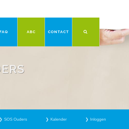
FAQ
ABC
CONTACT
DERS
SOS Ouders
Kalender
Inloggen