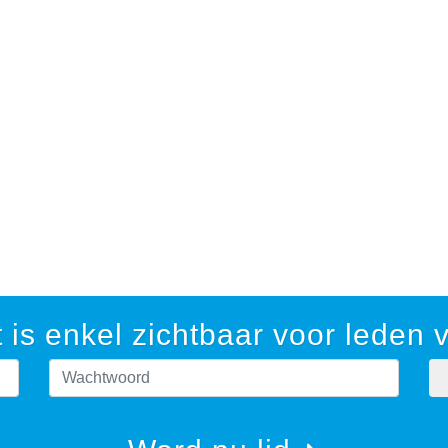
 is enkel zichtbaar voor leden
timaliseren. Door verder te surfen ga je hiermee akkoord.
Meer infor