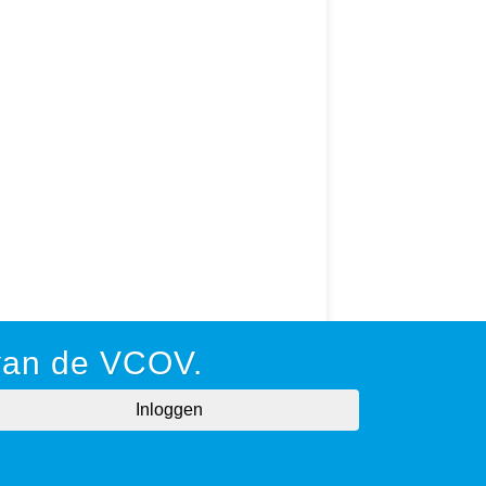
 van de VCOV.
matie
Akkoord