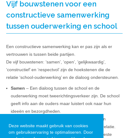
Vijf bouwstenen voor een
constructieve samenwerking
tussen ouderwerking en school
Een constructieve samenwerking kan er pas zijn als er
vertrouwen is tussen beide partijen.
De vijf bouwstenen: ‘samen’, ‘open’, ‘gelijkwaardig’,
‘constructief’ en ‘respectvol’ zijn de hoekstenen die de
relatie ‘school-ouderwerking’ en de dialoog ondersteunen.
Samen
– Een dialoog tussen de school en de
ouderwerking moet tweerichtingsverkeer zijn. De school
geeft info aan de ouders maar luistert ook naar hun
ideeën en bezorgdheden.
Open
– Eerlijke communicatie zonder verborgen
Deze website maakt gebruik van cookies
agenda’s is kenmerkend voor een vertrouwensrelatie.
om gebruikservaring te optimaliseren. Door
Gelijkwaardig
– Ouders kennen hun kind het beste