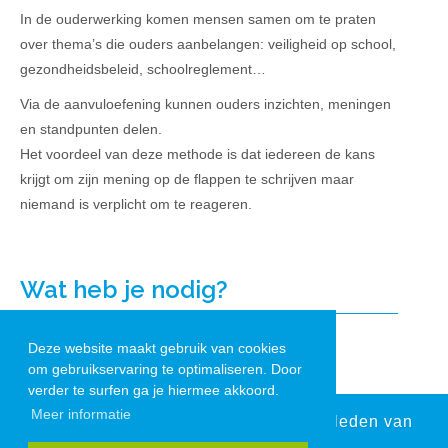
In de ouderwerking komen mensen samen om te praten
over thema’s die ouders aanbelangen: veiligheid op school,
gezondheidsbeleid, schoolreglement…
Via de aanvuloefening kunnen ouders inzichten, meningen
en standpunten delen.
Het voordeel van deze methode is dat iedereen de kans
krijgt om zijn mening op de flappen te schrijven maar
niemand is verplicht om te reageren.
Wat heb je nodig?
Deze website maakt gebruik van cookies
Flappen
om gebruikservaring te optimaliseren. Door
Balpennen en stiften
verder te surfen ga je hiermee akkoord.
Meer informatie
Dit document is enkel zichtbaar voor leden van
de VCOV.