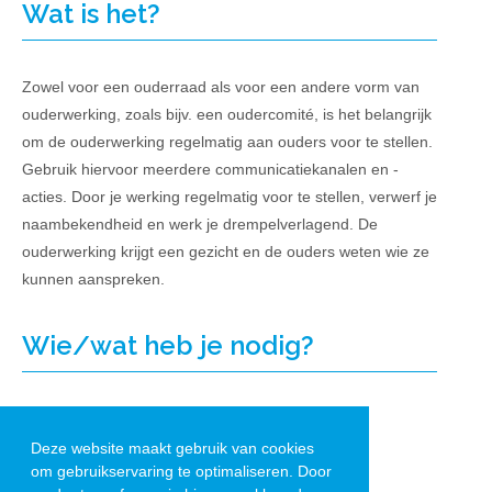
Wat is het?
Zowel voor een ouderraad als voor een andere vorm van
ouderwerking, zoals bijv. een oudercomité, is het belangrijk
om de ouderwerking regelmatig aan ouders voor te stellen.
Gebruik hiervoor meerdere communicatiekanalen en -
acties. Door je werking regelmatig voor te stellen, verwerf je
naambekendheid en werk je drempelverlagend. De
ouderwerking krijgt een gezicht en de ouders weten wie ze
kunnen aanspreken.
Wie/wat heb je nodig?
Enthousiast team van ouders
Creativiteit en knutselmateriaal
Deze website maakt gebruik van cookies
om gebruikservaring te optimaliseren. Door
Goede taakverdeling