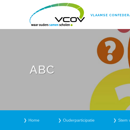
VLAAMSE CONFEDER
ABC
Home
Ouderparticipatie
Stem 