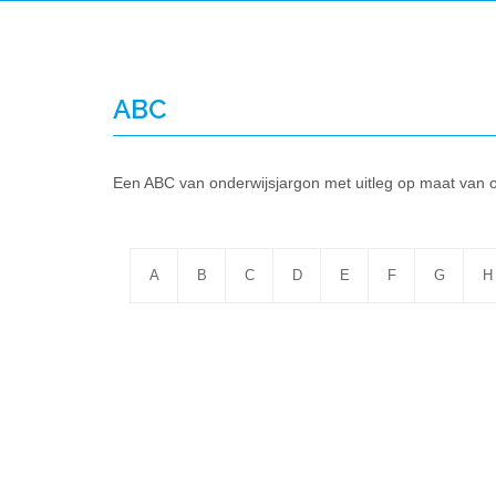
ABC
Een ABC van onderwijsjargon met uitleg op maat van 
A
B
C
D
E
F
G
H